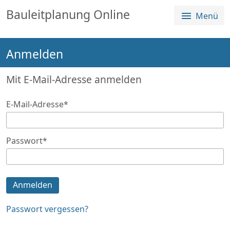
Sprungmenü
Direkt
Direkt
Bauleitplanung Online
Menü
Direkt
zur
zum
zum
Hauptnavigation
Inhalt
Login
springen
springen
Anmelden
springen
Alle Planverfahren
Über die Plattform
Mit E-Mail-Adresse anmelden
E-Mail-Adresse
*
Passwort
*
Anmelden
Passwort vergessen?